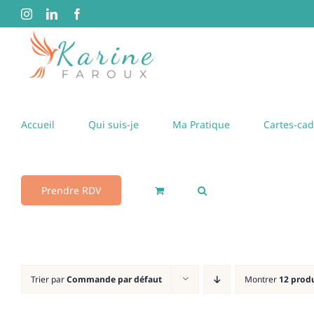
Passer
Instagram
LinkedIn
Facebook
au
contenu
Accueil
Qui suis-je
Ma Pratique
Cartes-ca
Prendre RDV
Trier par
Commande par défaut
Montrer
12 prod