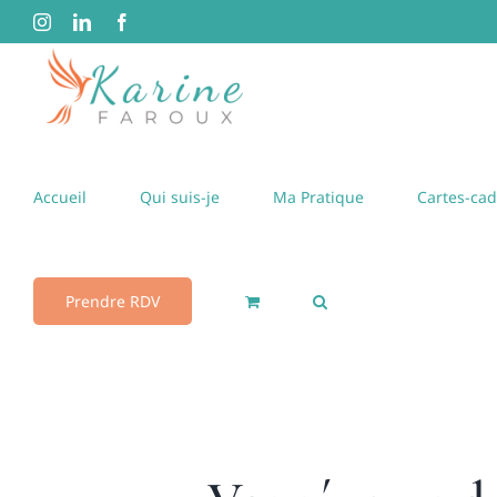
Passer
Instagram
LinkedIn
Facebook
au
contenu
Accueil
Qui suis-je
Ma Pratique
Cartes-ca
Prendre RDV