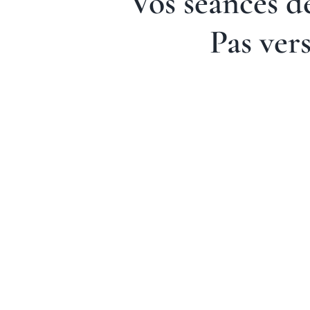
Vos séances d
Pas ver
S
Séance de
Ré
réflexologie plantaire
Crân
A
Réflexologie
Séance de réflexologie
Séance 
plantaire
Crânien