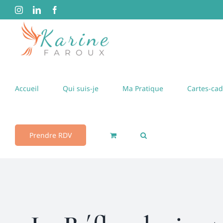
Passer
Instagram
LinkedIn
Facebook
au
contenu
Accueil
Qui suis-je
Ma Pratique
Cartes-ca
Prendre RDV