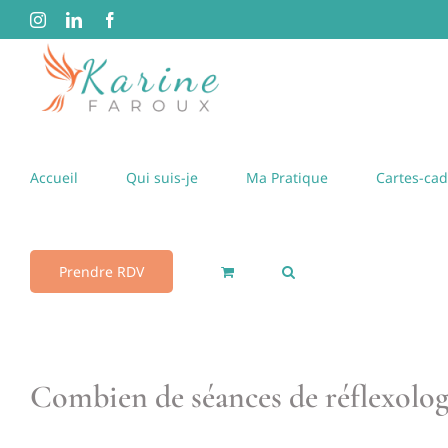
Passer
Instagram
LinkedIn
Facebook
au
contenu
Accueil
Qui suis-je
Ma Pratique
Cartes-ca
Prendre RDV
Combien de séances de réflexologi