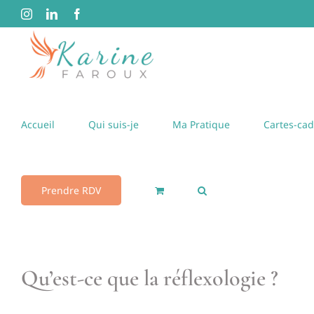
Passer
Instagram
LinkedIn
Facebook
au
contenu
Accueil
Qui suis-je
Ma Pratique
Cartes-ca
Prendre RDV
Qu’est-ce que la réflexologie ?